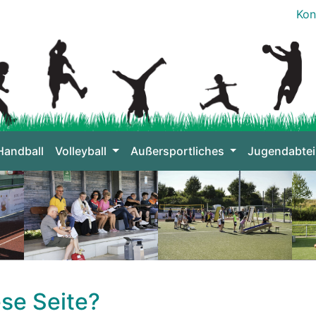
Kon
Handball
Volleyball
Außersportliches
Jugendabtei
se Seite?