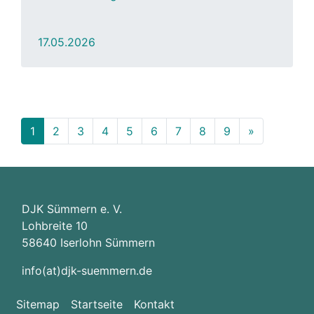
17.05.2026
1
2
3
4
5
6
7
8
9
»
DJK Sümmern e. V.
Lohbreite 10
58640 Iserlohn Sümmern
info(at)djk-suemmern.de
Sitemap
Startseite
Kontakt