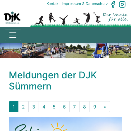
Kontakt
Impressum & Datenschutz
Meldungen der DJK
Sümmern
1
2
3
4
5
6
7
8
9
»