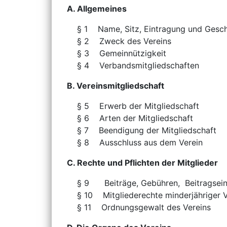
A. Allgemeines
§ 1 Name, Sitz, Eintragun
§ 2 Zweck de
§ 3 Gemeinn
§ 4 Verbandsmitg
B. Vereinsmitgliedschaft
§ 5 Erwerb der M
§ 6 Arten der M
§ 7 Beendigung der
§ 8 Ausschluss a
C. Rechte und Pflichten der Mitglieder
§ 9 Beiträge, Gebühre
§ 10 Mitgliederechte minderjäh
§ 11 Ordnungsgewa