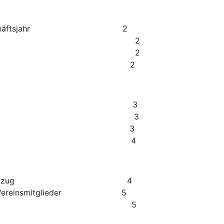
g und Geschäftsjahr 2
s Vereins 2
ützigkeit 2
liedschaften 2
itgliedschaft 3
itgliedschaft 3
 Mitgliedschaft 3
us dem Verein 4
n, Beitragseinzug 4
riger Vereinsmitglieder 5
lt des Vereins 5