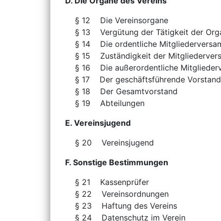
D. Die Organe des Vereins
§ 12 Die Ver
§ 13 Vergütung der Tätigkei
§ 14 Die ordentliche Mit
§ 15 Zuständigkeit der Mi
§ 16 Die außerordentliche M
§ 17 Der geschäftsf
§ 18 Der Gesa
§ 19 Abte
E. Vereinsjugend
§ 20 Verei
F. Sonstige Bestimmungen
§ 21 Kasse
§ 22 Vereins
§ 23 Haftung d
§ 24 Datenschut