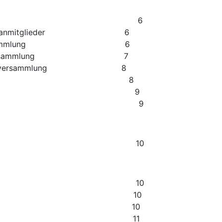
einsorgane 6
t der Organmitglieder 6
gliederversammlung 6
tgliederversammlung 7
itgliederversammlung 8
ührende Vorstand 8
mtvorstand 9
ilungen 9
nsjugend 10
nprüfer 10
ordnungen 10
es Vereins 10
z im Verein 11