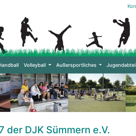
Kon
Handball
Volleyball
Außersportliches
Jugendabtei
7 der DJK Sümmern e.V.