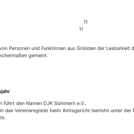
lösung 11
ieser Satzung 11
 von Personen und Funktionen aus Gründen der Lesbarkeit 
eichermaßen gemeint.
sjahr
in führt den Namen DJK Sümmern e.V..
t in das Vereinsregister beim Amtsgericht Iserlohn unter der
hr.